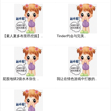
【素人夏多布里昂挖掘】..
Tinder约会与完美..
屁股地狱2级水木弥生 ..
我让在情色游戏中打败的..